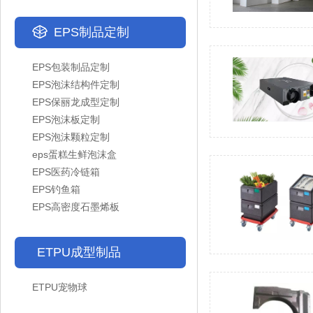
EPS制品定制
EPS包装制品定制
EPS泡沫结构件定制
EPS保丽龙成型定制
EPS泡沫板定制
EPS泡沫颗粒定制
eps蛋糕生鲜泡沫盒
EPS医药冷链箱
EPS钓鱼箱
EPS高密度石墨烯板
ETPU成型制品
ETPU宠物球