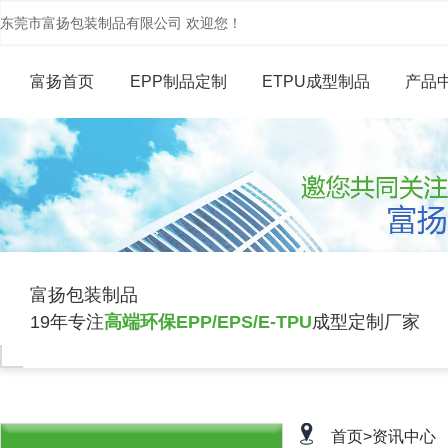
东莞市富扬包装制品有限公司 欢迎您！
富扬首页
EPP制品定制
ETPU成型制品
产品
富扬包装制品
19年专注
高端环保EPP/EPS/E-TPU
成型定制厂家
首页>
资讯中心