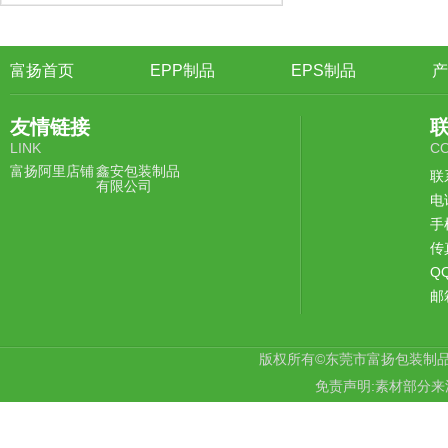
富扬首页
EPP制品
EPS制品
产
联系富扬
友情链接
LINK
CO
富扬阿里店铺
鑫安包装制品
联
有限公司
电话
手机
传真
QQ
邮箱
版权所有©东莞市富扬包装制
免责声明:素材部分