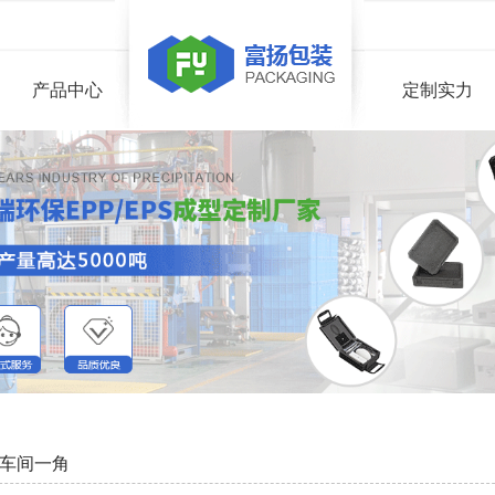
产品中心
定制实力
车间一角