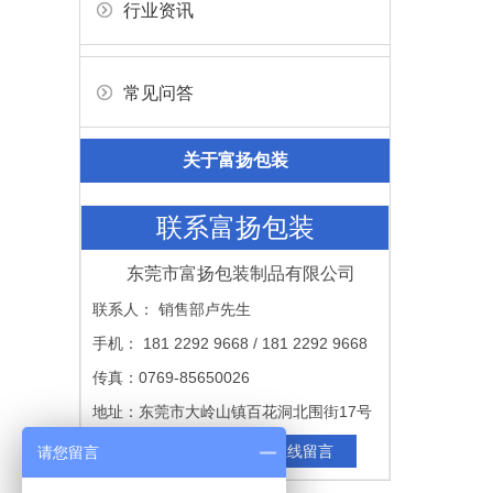
行业资讯
常见问答
关于富扬包装
联系富扬包装
东莞市富扬包装制品有限公司
联系人： 销售部卢先生
手机： 181 2292 9668 / 181 2292 9668
传真：0769-85650026
地址：东莞市大岭山镇百花洞北围街17号
立即咨询
在线留言
请您留言