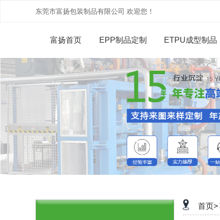
东莞市富扬包装制品有限公司 欢迎您！
富扬首页
EPP制品定制
ETPU成型制品
首页>