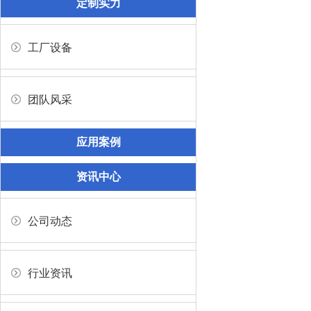
定制实力
工厂设备
团队风采
应用案例
资讯中心
公司动态
行业资讯