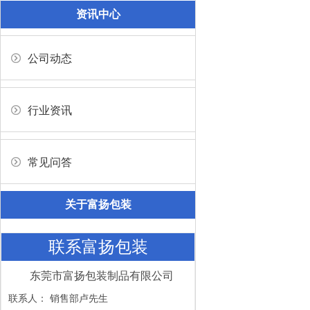
资讯中心
公司动态
行业资讯
常见问答
关于富扬包装
联系富扬包装
东莞市富扬包装制品有限公司
联系人： 销售部卢先生