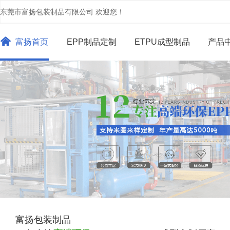
东莞市富扬包装制品有限公司 欢迎您！
富扬首页
EPP制品定制
ETPU成型制品
产品
富扬包装制品