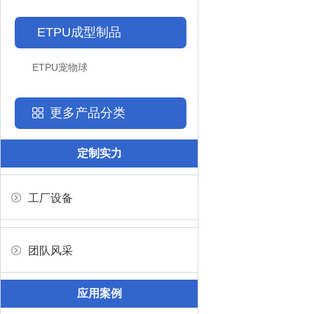
ETPU成型制品
ETPU宠物球
更多产品分类
定制实力
工厂设备
团队风采
应用案例