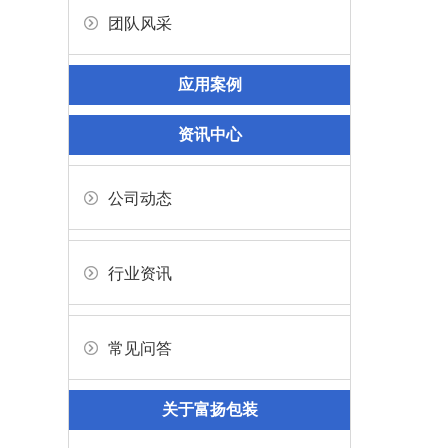
团队风采
应用案例
资讯中心
公司动态
行业资讯
常见问答
关于富扬包装