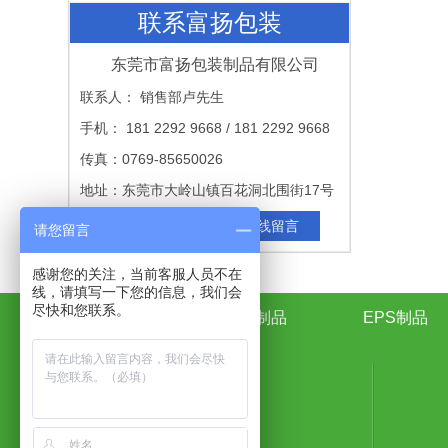
联系富扬包装
东莞市富扬包装制品有限公司
联系人： 销售部卢先生
手机： 181 2292 9668 / 181 2292 9668
传真：0769-85650026
地址：东莞市大岭山镇百花洞北围街17号
立即咨询
在线留言
请您留言
感谢您的关注，当前客服人员不在
线，请填写一下您的信息，我们会
尽快和您联系。
富扬首页
EPP制品
EPS制品
联系富扬
友情链接
LINK
富扬阿里店铺
鑫安包装制品
有限公司