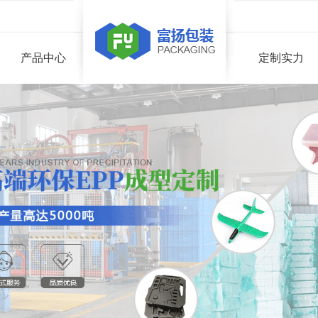
产品中心
定制实力