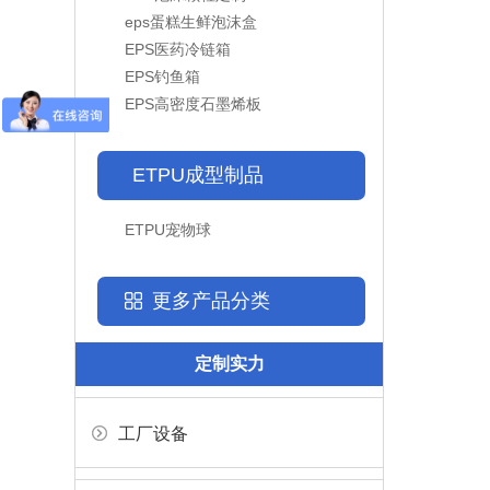
eps蛋糕生鲜泡沫盒
EPS医药冷链箱
EPS钓鱼箱
EPS高密度石墨烯板
ETPU成型制品
ETPU宠物球
更多产品分类
定制实力
工厂设备