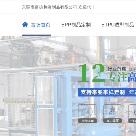
东莞市富扬包装制品有限公司 欢迎您！
富扬首页
EPP制品定制
ETPU成型制品