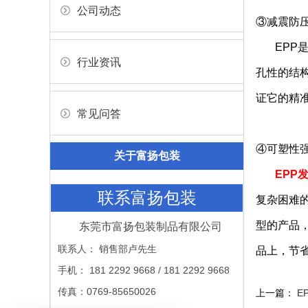
公司动态
③减震防
EPP是
行业资讯
孔性的结
证它的精
常见问答
④可塑性
关于富扬包装
EPP
联系富扬包装
复杂困难
型的产品
东莞市富扬包装制品有限公司
联系人： 销售部卢先生
品上，节
手机： 181 2292 9668 / 181 2292 9668
传真：0769-85650026
上一篇：
E