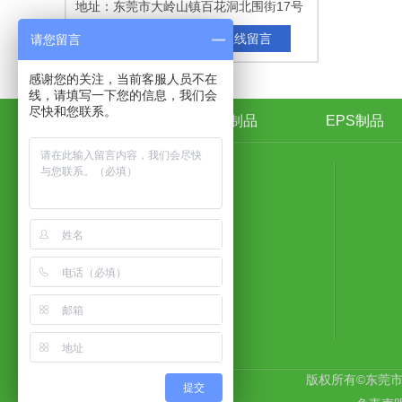
地址：东莞市大岭山镇百花洞北围街17号
立即咨询
在线留言
请您留言
感谢您的关注，当前客服人员不在
线，请填写一下您的信息，我们会
尽快和您联系。
富扬首页
EPP制品
EPS制品
联系富扬
友情链接
LINK
富扬阿里店铺
鑫安包装制品
有限公司
版权所有©东莞
提交