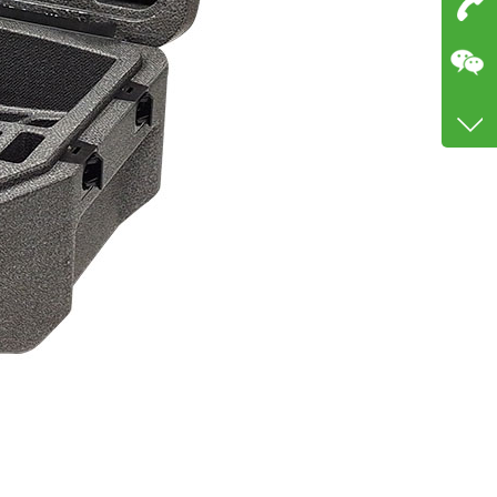
点我
在
咨询
181 
客服
2889
徐生
1812