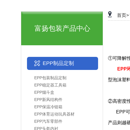
首页>
富扬包装产品中心
①可降解
EPP制品定制
EPP
EPP包装制品定制
型泡沫塑
EPP稳定器工具箱
EPP烟斗盒
EPP新风结构件
②高密度
EPP保温冷链箱
EPP可
EPP体育运动玩具器材
EPP汽车零部件
产品则越
EPP头盔内衬