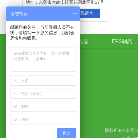
地址：东莞市大岭山镇百花洞北围街17号
立即咨询
在线留言
请您留言
感谢您的关注，当前客服人员不在
线，请填写一下您的信息，我们会
尽快和您联系。
富扬首页
EPP制品
EPS制品
联系富扬
友情链接
LINK
富扬阿里店铺
鑫安包装制品
有限公司
版权所有©东莞
提交