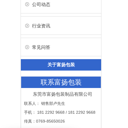
公司动态
行业资讯
常见问答
关于富扬包装
联系富扬包装
东莞市富扬包装制品有限公司
联系人： 销售部卢先生
手机： 181 2292 9668 / 181 2292 9668
传真：0769-85650026