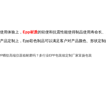
使用体验上，
Epp材质
的轻便和抗震性能使得制品使用寿命长、
品定制上，Epp彩色制品可以满足客户对产品颜色、形状定制
PP晒纹高端仪器箱耐磨吗？多行业EPP包装箱定制厂家富扬包装