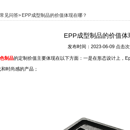
常见问答>
EPP成型制品的价值体现在哪？
EPP成型制品的价值体
发布时间：2023-06-09 点击次
彩色制品
的定制价值主要体现在以下方面：一是在形态设计上，E
化和时尚感的产品；