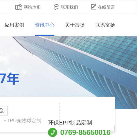
网站地图
联系我们
在线留言
应用案例
资讯中心
关于富扬
联系富扬
ETPU宠物球定制
环保EPP制品定制
0769-85650016