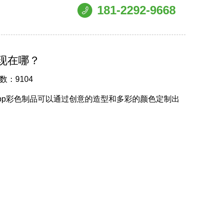
181-2292-9668
现在哪？
数：9104
pp彩色制品可以通过创意的造型和多彩的颜色定制出