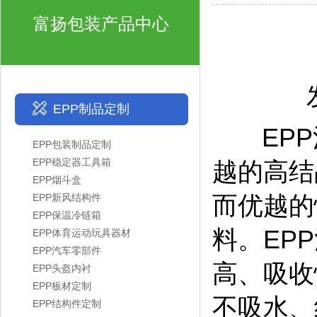
富扬包装产品中心
EPP制品定制
EPP
EPP包装制品定制
EPP稳定器工具箱
越的高结
EPP烟斗盒
EPP新风结构件
而优越的
EPP保温冷链箱
料。EP
EPP体育运动玩具器材
EPP汽车零部件
高、吸收
EPP头盔内衬
EPP板材定制
不吸水、
EPP结构件定制