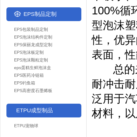
100%
EPS制品定制
型泡沫塑
EPS包装制品定制
性，优异
EPS泡沫结构件定制
EPS保丽龙成型定制
表面，性
EPS泡沫板定制
EPS泡沫颗粒定制
总的
eps蛋糕生鲜泡沫盒
EPS医药冷链箱
耐冲击耐
EPS钓鱼箱
EPS高密度石墨烯板
泛用于汽
ETPU成型制品
材料，以
ETPU宠物球