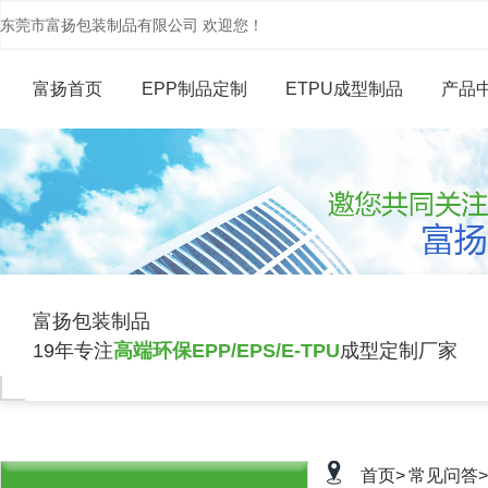
东莞市富扬包装制品有限公司 欢迎您！
富扬首页
EPP制品定制
ETPU成型制品
产品
富扬包装制品
19年专注
高端环保EPP/EPS/E-TPU
成型定制厂家
首页>
常见问答>