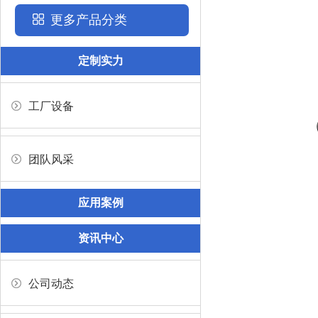
更多产品分类
定制实力
工厂设备
团队风采
应用案例
资讯中心
公司动态