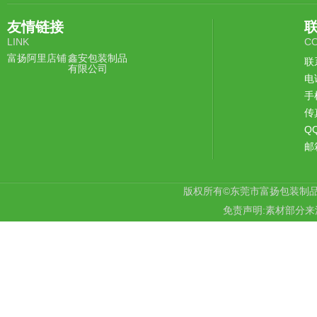
联系富扬
友情链接
LINK
CO
富扬阿里店铺
鑫安包装制品
联
有限公司
电话
手机
传真
QQ
邮箱
版权所有©东莞市富扬包装制
免责声明:素材部分