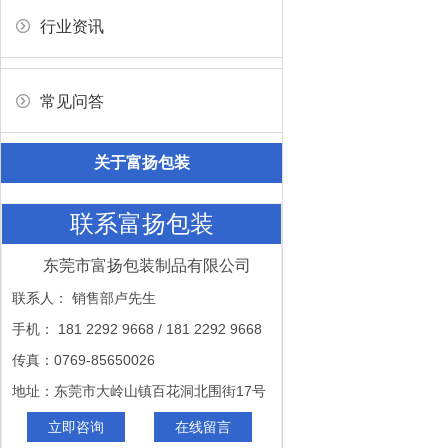
行业资讯
常见问答
关于富扬包装
联系富扬包装
东莞市富扬包装制品有限公司
联系人： 销售部卢先生
手机： 181 2292 9668 / 181 2292 9668
传真：0769-85650026
地址：东莞市大岭山镇百花洞北围街17号
立即咨询
在线留言