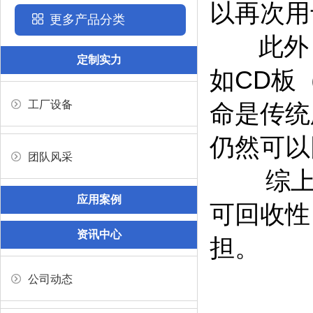
以再次用
更多产品分类
此外，
定制实力
如CD板
工厂设备
命是传统
仍然可以
团队风采
综上所
应用案例
可回收性
资讯中心
担。
公司动态