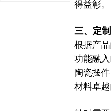
得益彰。
三、定制
根据产品
功能融入
陶瓷摆件
材料卓越