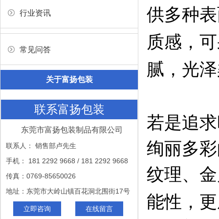
供多种表
行业资讯
质感，可
常见问答
腻，光泽
关于富扬包装
联系富扬包装
若是追求
东莞市富扬包装制品有限公司
绚丽多彩
联系人： 销售部卢先生
手机： 181 2292 9668 / 181 2292 9668
纹理、金
传真：0769-85650026
地址：东莞市大岭山镇百花洞北围街17号
能性，更
立即咨询
在线留言