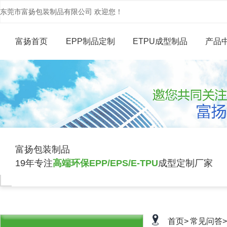
东莞市富扬包装制品有限公司 欢迎您！
富扬首页
EPP制品定制
ETPU成型制品
产品
富扬包装制品
19年专注
高端环保EPP/EPS/E-TPU
成型定制厂家
首页>
常见问答>