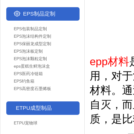
EPS制品定制
EPS包装制品定制
EPS泡沫结构件定制
EPS保丽龙成型定制
EPS泡沫板定制
epp材料
EPS泡沫颗粒定制
eps蛋糕生鲜泡沫盒
用，对于
EPS医药冷链箱
EPS钓鱼箱
材料。通
EPS高密度石墨烯板
自灭，而
ETPU成型制品
质，是比
ETPU宠物球