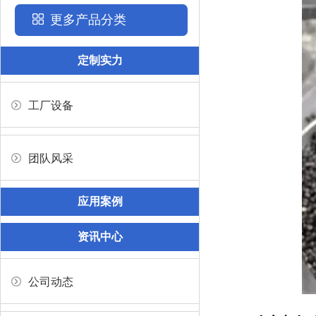
更多产品分类
定制实力
工厂设备
团队风采
应用案例
资讯中心
公司动态