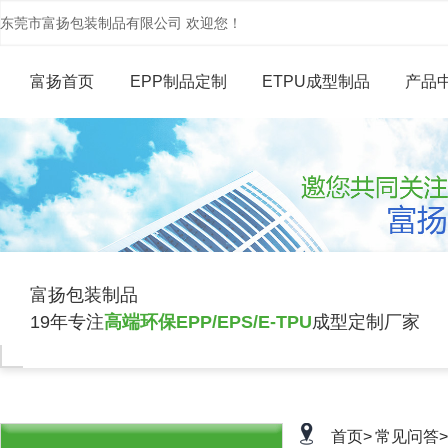
东莞市富扬包装制品有限公司 欢迎您！
富扬首页
EPP制品定制
ETPU成型制品
产品
富扬包装制品
19年专注
高端环保EPP/EPS/E-TPU
成型定制厂家
首页>
常见问答>