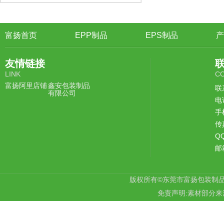
富扬首页
EPP制品
EPS制品
产
联系富扬
友情链接
LINK
CO
富扬阿里店铺
鑫安包装制品
联
有限公司
电话
手机
传真
QQ
邮箱
版权所有©东莞市富扬包装制
免责声明:素材部分