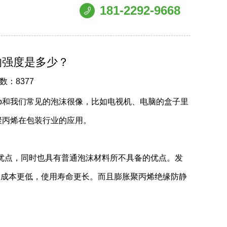
181-2292-9668
的强度是多少？
数：8377
pp和我们常见的泡沫很像，比如电视机、电脑的盒子里
聚丙烯在包装行业的应用。
有优点，同时也具有普通泡沫材料所不具备的优点。发
输成本更低，使用寿命更长。而且膨胀聚丙烯绝缘防静