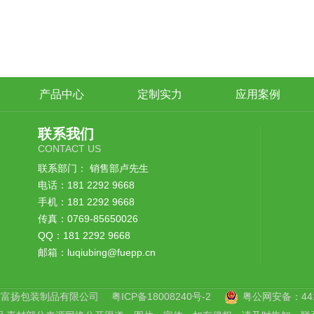
产品中心
定制实力
应用案例
联系我们
CONTACT US
联系部门： 销售部卢先生
电话：181 2292 9668
手机：181 2292 9668
传真：0769-85650026
QQ：181 2292 9668
邮箱：luqiubing@fuepp.cn
市富扬包装制品有限公司
粤ICP备18008240号-2
粤公网安备：4419