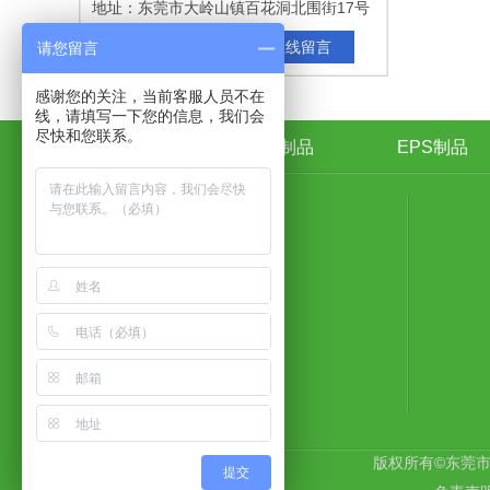
地址：东莞市大岭山镇百花洞北围街17号
立即咨询
在线留言
请您留言
感谢您的关注，当前客服人员不在
线，请填写一下您的信息，我们会
尽快和您联系。
富扬首页
EPP制品
EPS制品
联系富扬
友情链接
LINK
富扬阿里店铺
鑫安包装制品
有限公司
版权所有©东莞
提交