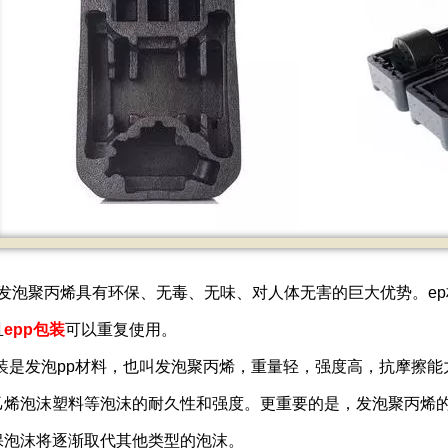
发泡聚丙烯具有环保、无毒、无味、对人体无害的巨大优势。e
且
epp包装
可以重复使用。
包装是发泡pp材料，也叫发泡聚丙烯，重量轻，强度高，抗摩擦
乙烯泡沫塑料等泡沫的耐久性和强度。更重要的是，发泡聚丙烯
保泡沫将逐渐取代其他类型的泡沫。