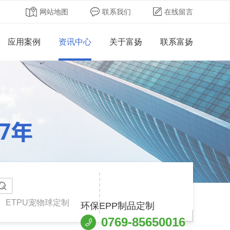
网站地图
联系我们
在线留言
应用案例
资讯中心
关于富扬
联系富扬
ETPU宠物球定制
环保EPP制品定制
0769-85650016