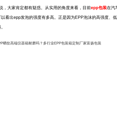
说，大家肯定都有疑惑。从实用的角度来看，目前
epp包装
在汽
可以看出epp发泡的强度有多高。正是因为EPP泡沫的高强度、
料。
PP晒纹高端仪器箱耐磨吗？多行业EPP包装箱定制厂家富扬包装