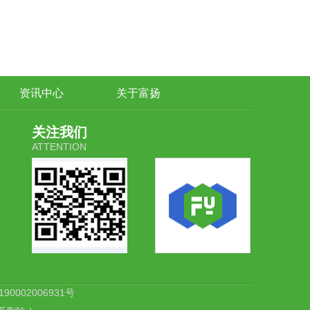
资讯中心
关于富扬
关注我们
ATTENTION
0002006931号