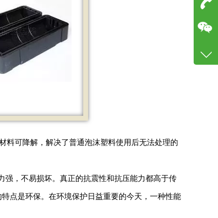
点我
在
咨询
181 
客服
2889
徐生
1812
p材料可降解，解决了普通泡沫塑料使用后无法处理的
能力强，不易损坏。真正的抗震性和抗压能力都高于传
的特点是环保。在环境保护日益重要的今天，一种性能