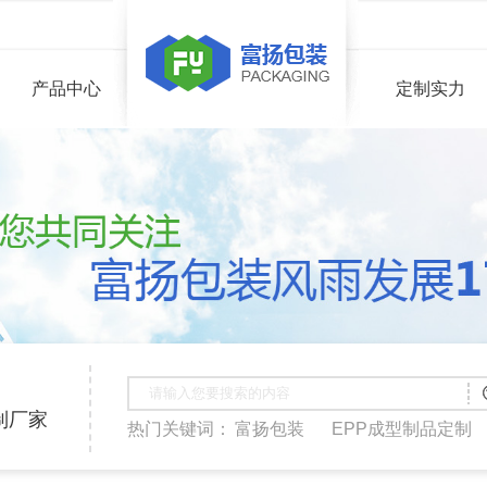
产品中心
定制实力
制厂家
热门关键词：
富扬包装
EPP成型制品定制