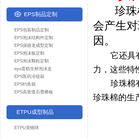
珍珠棉
EPS制品定制
会产生对
EPS包装制品定制
因。
EPS泡沫结构件定制
EPS保丽龙成型定制
EPS泡沫板定制
它还具有防
EPS泡沫颗粒定制
力，这些特
eps蛋糕生鲜泡沫盒
EPS医药冷链箱
珍珠棉有着
EPS钓鱼箱
EPS高密度石墨烯板
珍珠棉的生
ETPU成型制品
ETPU宠物球