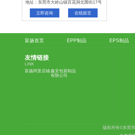
地址：东莞市大岭山镇百花洞北围街17号
立即咨询
在线留言
富扬首页
EPP制品
EPS制品
联系富扬
友情链接
LINK
富扬阿里店铺
鑫安包装制品
有限公司
版权所有©东莞