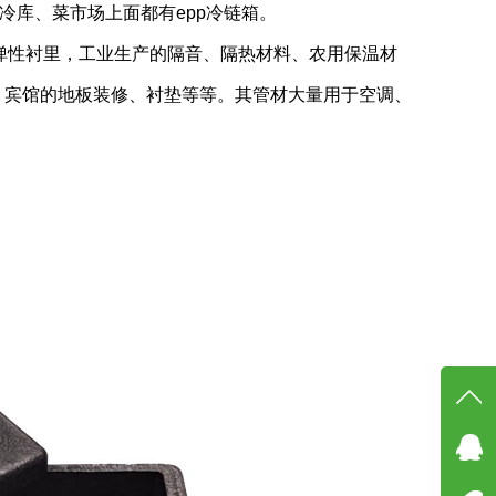
冷库、菜市场上面都有epp冷链箱。
弹性衬里，工业生产的隔音、隔热材料、农用保温材
、宾馆的地板装修、衬垫等等。其管材大量用于空调、
在线