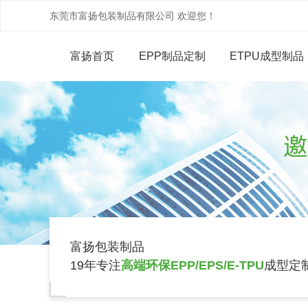
东莞市富扬包装制品有限公司 欢迎您！
富扬首页
EPP制品定制
ETPU成型制品
富扬包装制品
19年专注
高端环保EPP/EPS/E-TPU
成型定